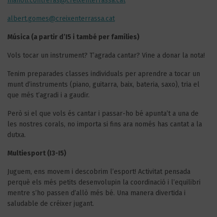
manoli.contreras@creixenterrassa.cat
albert.gomes@creixenterrassa.cat
Música (a partir d’I5 i també per famílies)
Vols tocar un instrument? T’agrada cantar? Vine a donar la nota!
Tenim preparades classes individuals per aprendre a tocar un
munt d’instruments (piano, guitarra, baix, bateria, saxo), tria el
que més t’agradi i a gaudir.
Però si el que vols és cantar i passar-ho bé apunta’t a una de
les nostres corals, no importa si fins ara només has cantat a la
dutxa.
Multiesport (I3-I5)
Juguem, ens movem i descobrim l’esport! Activitat pensada
perquè els més petits desenvolupin la coordinació i l’equilibri
mentre s’ho passen d’allò més bé. Una manera divertida i
saludable de créixer jugant.