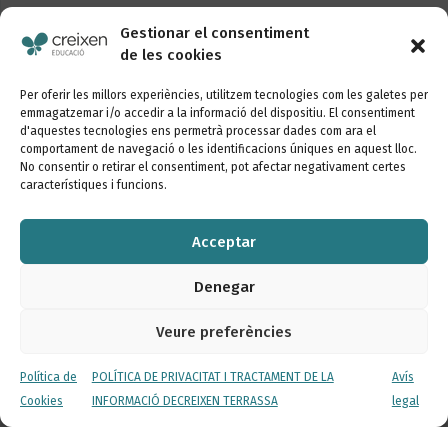
Gestionar el consentiment
de les cookies
Segueix-nos
Per oferir les millors experiències, utilitzem tecnologies com les galetes per
emmagatzemar i/o accedir a la informació del dispositiu. El consentiment
d'aquestes tecnologies ens permetrà processar dades com ara el
comportament de navegació o les identificacions úniques en aquest lloc.
No consentir o retirar el consentiment, pot afectar negativament certes
característiques i funcions.
Vols conèixer les últimes novetats de la nostra
escola?
Acceptar
Inscriu-te al butlletí
Denegar
Veure preferències
Política de
POLÍTICA DE PRIVACITAT I TRACTAMENT DE LA
Avís
Canal de denúncies
Cookies
INFORMACIÓ DECREIXEN TERRASSA
legal
Política de Privacitat
Avís legal