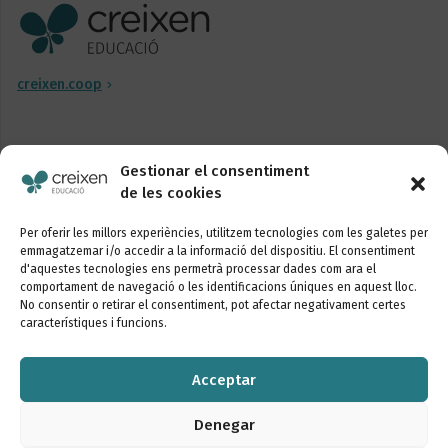
creixen.coop
Gestionar el consentiment
de les cookies
Segueix-nos
Per oferir les millors experiències, utilitzem tecnologies com les galetes per
emmagatzemar i/o accedir a la informació del dispositiu. El consentiment
d'aquestes tecnologies ens permetrà processar dades com ara el
comportament de navegació o les identificacions úniques en aquest lloc.
No consentir o retirar el consentiment, pot afectar negativament certes
característiques i funcions.
Vols conèixer les últimes novetats de la nostra
escola?
Acceptar
Inscriu-te al butlletí
Denegar