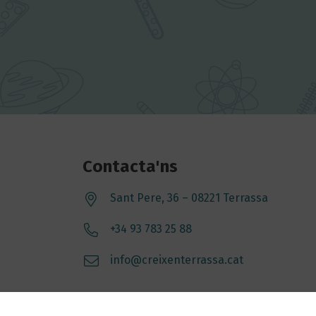
Contacta'ns
Sant Pere, 36 – 08221 Terrassa
+34 93 783 25 88
info@creixenterrassa.cat