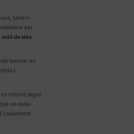
tius, tallers
 treballem per
n
estil de vida
rsió natural en
rtida i
un entorn segur
que un estiu
el creixement