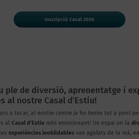
Inscripció Casal 2026
u ple de diversió, aprenentatge i e
s al nostre Casal d’Estiu!
urs a tocar, al nostre centre ja ho tenim tot a punt pe
les al
Casal d’Estiu
més emocionant! Un espai on la
di
 les
experiències inoblidables
van agafats de la mà, e