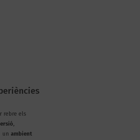
xperiències
r rebre els
versió
,
n un
ambient