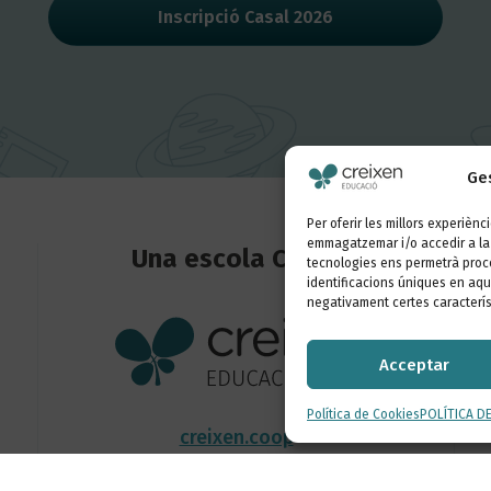
Inscripció Casal 2026
Ges
Per oferir les millors experiènc
emmagatzemar i/o accedir a la 
Una escola Creixen
tecnologies ens permetrà proc
identificacions úniques en aque
negativament certes caracterís
Acceptar
Política de Cookies
POLÍTICA D
creixen.coop