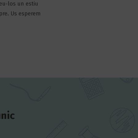
eu-los un estiu
mpre. Us esperem
únic