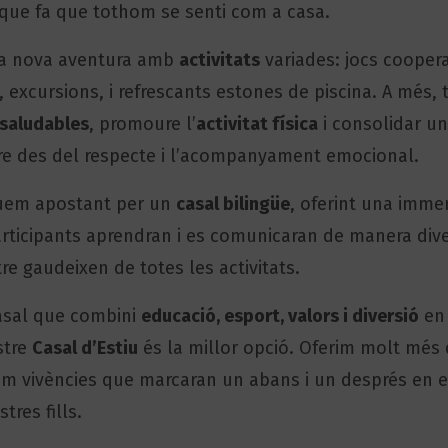
 que fa que tothom se senti com a casa.
na nova aventura amb
activitats
variades: jocs coopera
, excursions, i refrescants estones de piscina. A més,
 saludables
, promoure l’
activitat física
i consolidar u
re des del respecte i l’acompanyament emocional.
uem apostant per un
casal bilingüe
, oferint una imme
articipants aprendran i es comunicaran de manera dive
e gaudeixen de totes les activitats.
asal que combini
educació, esport, valors i diversió
en 
ostre
Casal d’Estiu
és la millor opció. Oferim molt més 
rim vivències que marcaran un abans i un després en 
tres fills.