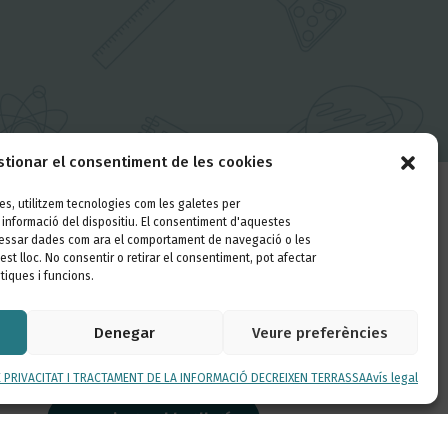
tionar el consentiment de les cookies
ies, utilitzem tecnologies com les galetes per
informació del dispositiu. El consentiment d'aquestes
Segueix-nos
essar dades com ara el comportament de navegació o les
st lloc. No consentir o retirar el consentiment, pot afectar
tiques i funcions.
Denegar
Veure preferències
Vols conèixer les últimes novetats de
la nostra escola?
E PRIVACITAT I TRACTAMENT DE LA INFORMACIÓ DECREIXEN TERRASSA
Avís legal
Inscriu-te al butlletí