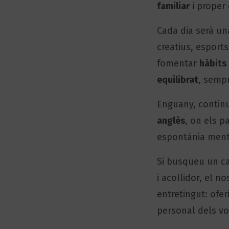
familiar
i proper
Cada dia serà u
creatius, esports
fomentar
hàbits
equilibrat
, semp
Enguany, contin
anglès
, on els p
espontània mentr
Si busqueu un c
i acollidor, el n
entretingut: ofe
personal dels vos